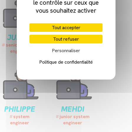
le contrôle sur ceux que
vous souhaitez activer
Tout accepter
JULIEN
SIMON
Tout refuser
senior system
principal
Personnaliser
engineer
system engineer
Politique de confidentialité
PHILIPPE
MEHDI
system
junior system
engineer
engineer