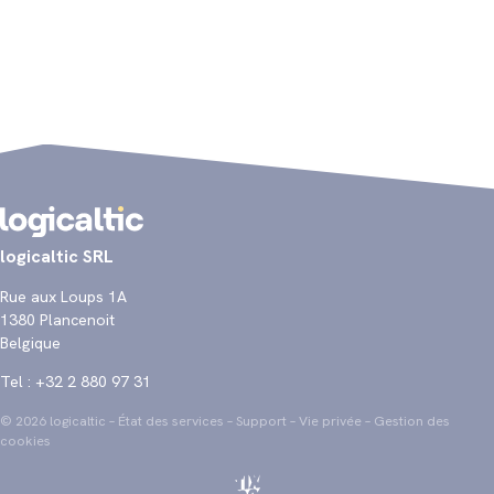
logicaltic SRL
Rue aux Loups 1A
1380 Plancenoit
Belgique
Tel :
+32 2 880 97 31
© 2026 logicaltic –
État des services
–
Support
–
Vie privée
–
Gestion des
cookies