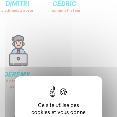
DIMITRI
CÉDRIC
administrateur
administrateur
JÉRÉMY
cto/cso &
Masqu
partner
Ce site utilise des
cookies et vous donne